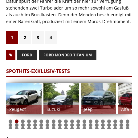
Dafür spürt der Fahrer die Kraft der hier zur Verfügung
stehenden zwei Turbolader um so mehr sowohl am Gasfuß
als auch im Brustkasten. Denn der Mondeo beschleunigt mit
einer Bärenkraft, produziert mit einem Mords-Drehmoment.
1
2
3
4
FORD
FORD MONDEO TITANIUM
SPOTHITS-EXKLUSIV-TESTS
Peugeot
Suzuki
Jeep
Alfa Ro